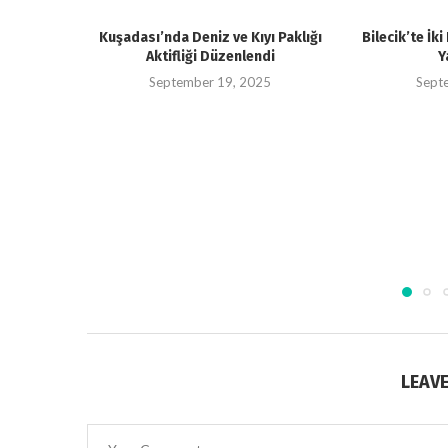
Kuşadası’nda Deniz ve Kıyı Paklığı
Bilecik’te İk
Aktifliği Düzenlendi
Y
September 19, 2025
Sept
LEAV