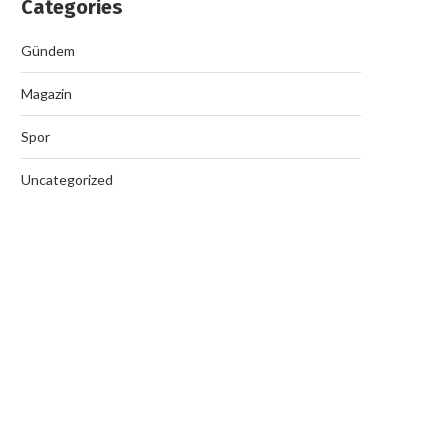
Categories
Nazilli’de Rüşvet Çetesi Op
Gündem
September 19, 2025
Magazin
Spor
Uncategorized
SON DAKİKA İstanbul’da sarsıntı mi
oldu? İstanbul’da nerede,...
September 19, 2025