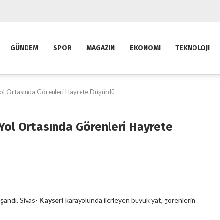
GÜNDEM
SPOR
MAGAZIN
EKONOMI
TEKNOLOJI
 Yol Ortasında Görenleri Hayrete Düşürdü
a Yol Ortasında Görenleri Hayrete
aşandı. Sivas-
Kayseri
karayolunda ilerleyen büyük yat, görenlerin