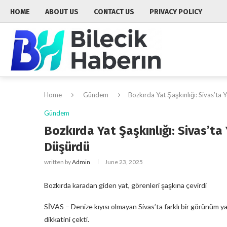
HOME
ABOUT US
CONTACT US
PRIVACY POLICY
Home
Gündem
Bozkırda Yat Şaşkınlığı: Sivas’ta
Gündem
Bozkırda Yat Şaşkınlığı: Sivas’t
Düşürdü
written by
Admin
June 23, 2025
Bozkırda karadan giden yat, görenleri şaşkına çevirdi
SİVAS – Denize kıyısı olmayan Sivas’ta farklı bir görünüm y
dikkatini çekti.