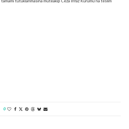
erin tamamı tutuklanmasına müteakip Ceza İnfaz Kurumu’na teslim
0