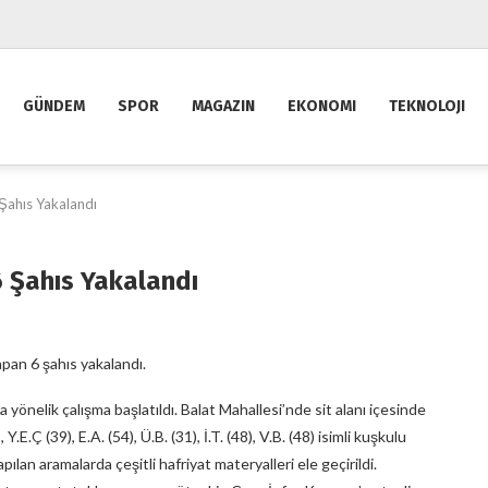
GÜNDEM
SPOR
MAGAZIN
EKONOMI
TEKNOLOJI
Şahıs Yakalandı
 Şahıs Yakalandı
yapan 6 şahıs yakalandı.
 yönelik çalışma başlatıldı. Balat Mahallesi’nde sit alanı içesinde
E.Ç (39), E.A. (54), Ü.B. (31), İ.T. (48), V.B. (48) isimli kuşkulu
ılan aramalarda çeşitli hafriyat materyalleri ele geçirildi.