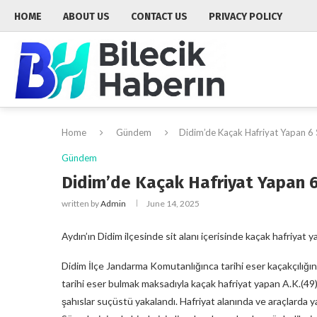
HOME
ABOUT US
CONTACT US
PRIVACY POLICY
Home
Gündem
Didim’de Kaçak Hafriyat Yapan 6 
Gündem
Didim’de Kaçak Hafriyat Yapan 6
written by
Admin
June 14, 2025
Aydın’ın Didim ilçesinde sit alanı içerisinde kaçak hafriyat 
Didim İlçe Jandarma Komutanlığınca tarihi eser kaçakçılığına
tarihi eser bulmak maksadıyla kaçak hafriyat yapan A.K.(49), Y.
şahıslar suçüstü yakalandı. Hafriyat alanında ve araçlarda yap