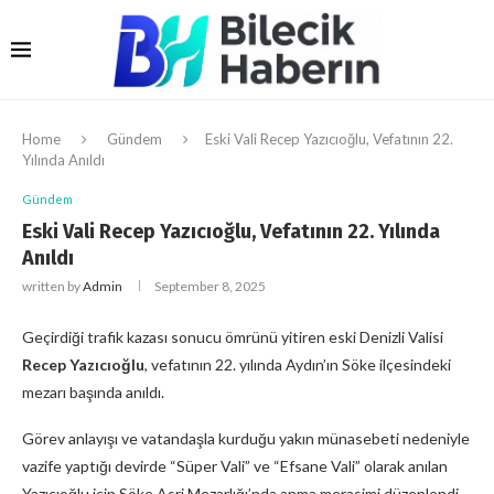
Home
Gündem
Eski Vali Recep Yazıcıoğlu, Vefatının 22.
Yılında Anıldı
Gündem
Eski Vali Recep Yazıcıoğlu, Vefatının 22. Yılında
Anıldı
written by
Admin
September 8, 2025
Geçirdiği trafik kazası sonucu ömrünü yitiren eski Denizli Valisi
Recep Yazıcıoğlu
, vefatının 22. yılında Aydın’ın Söke ilçesindeki
mezarı başında anıldı.
Görev anlayışı ve vatandaşla kurduğu yakın münasebeti nedeniyle
vazife yaptığı devirde “Süper Vali” ve “Efsane Vali” olarak anılan
Yazıcıoğlu için Söke Asri Mezarlığı’nda anma merasimi düzenlendi.