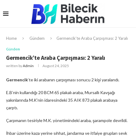
Home
Gündem
Germencik’te Araba Çarpışması: 2 Yaralı
Gündem
Germencik’te Araba Çarpışması: 2 Yaralı
written by
Admin
August 24, 2025
Germencik
‘te iki arabanın çarpışması sonucu 2 kişi yaralandı.
E.B’nin kullandığı 20 BCM 65 plakalı araba, Mursallı Kavşağı
yakınlarında M.K’nin idaresindeki 35 AIK 873 plakalı arabaya
çarptı.
Çarpmanın tesiriyle M.K. yönetimindeki araba, şarampole devrildi.
İhbar üzerine kaza yerine sıhhat, jandarma ve itfaiye grupları sevk