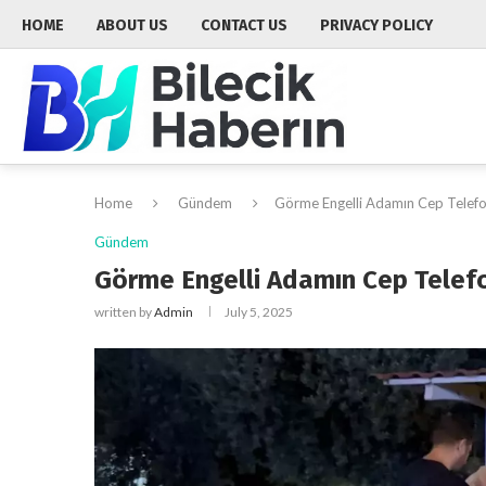
HOME
ABOUT US
CONTACT US
PRIVACY POLICY
Home
Gündem
Görme Engelli Adamın Cep Telef
Gündem
Görme Engelli Adamın Cep Telef
written by
Admin
July 5, 2025