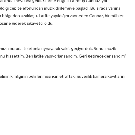
ydanı’nda meydana geldi. Görme engelli Durmuş Canbaz, yol
aldığı cep telefonundan müzik dinlemeye başladı. Bu sırada yanına
ak bölgeden uzaklaştı. Latife yapıldığını zanneden Canbaz, bir mühlet
ezine giderek şikayetçi oldu.
ızla burada telefonla oynayarak vakit geçiyorduk. Sonra müzik
ğunu hissettim. Ben latife yapıyorlar sandım. Geri getirecekler sandım”
phelinin kimliğinin belirlenmesi için etraftaki güvenlik kamera kayıtlarını