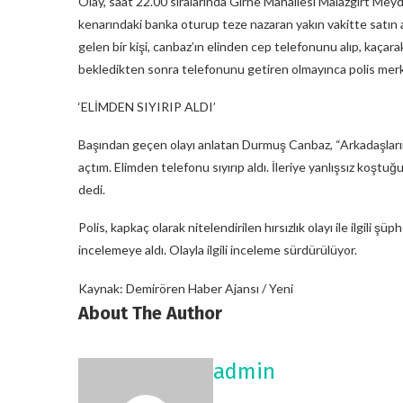
Olay, saat 22.00 sıralarında Girne Mahallesi Malazgirt Me
kenarındaki banka oturup teze nazaran yakın vakitte satın 
gelen bir kişi, canbaz’ın elinden cep telefonunu alıp, kaçar
bekledikten sonra telefonunu getiren olmayınca polis merk
‘ELİMDEN SIYIRIP ALDI’
Başından geçen olayı anlatan Durmuş Canbaz, “Arkadaşlarım
açtım. Elimden telefonu sıyırıp aldı. İleriye yanlışsız koştu
dedi.
Polis, kapkaç olarak nitelendirilen hırsızlık olayı ile ilgili şü
incelemeye aldı. Olayla ilgili inceleme sürdürülüyor.
Kaynak: Demirören Haber Ajansı / Yeni
About The Author
admin