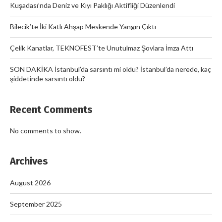
Kuşadası’nda Deniz ve Kıyı Paklığı Aktifliği Düzenlendi
Bilecik’te İki Katlı Ahşap Meskende Yangın Çıktı
Çelik Kanatlar, TEKNOFEST’te Unutulmaz Şovlara İmza Attı
SON DAKİKA İstanbul’da sarsıntı mi oldu? İstanbul’da nerede, kaç
şiddetinde sarsıntı oldu?
Recent Comments
No comments to show.
Archives
August 2026
September 2025