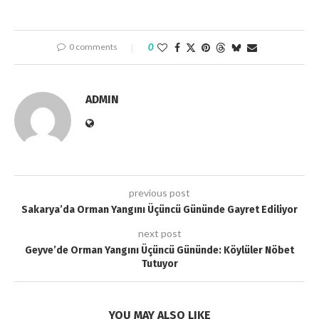
0 comments
0
ADMIN
previous post
Sakarya’da Orman Yangını Üçüncü Gününde Gayret Ediliyor
next post
Geyve’de Orman Yangını Üçüncü Gününde: Köylüler Nöbet
Tutuyor
YOU MAY ALSO LIKE