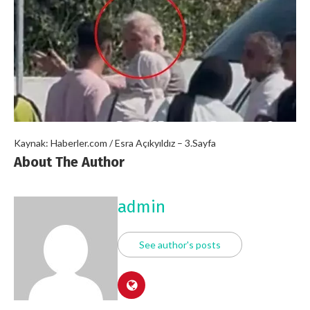
Kaynak: Haberler.com / Esra Açıkyıldız – 3.Sayfa
About The Author
admin
See author's posts