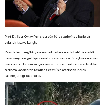
Prof. Dr. İlber Ortaylı’nın aracı dün öğle saatlerinde Balıkesir
yolunda kazaya karıştı.
Kazada her hangi bir yaralanan olmazken araçta hafif bir maddi
hasar meydana geldiği öğrenildi. Kaza sonrası Ortaylı’nın aracının
sürücüsü ve kazaya karışan aracın sürücüsü ortasında kelamlı bir
tartışma yaşanırken tarafları Ortaylı’nın aracından inerek
sakinleştirdiği kaydedildi.