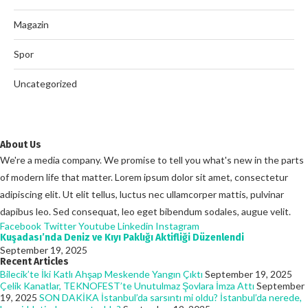
Magazin
Spor
Uncategorized
About Us
We're a media company. We promise to tell you what's new in the parts
of modern life that matter. Lorem ipsum dolor sit amet, consectetur
adipiscing elit. Ut elit tellus, luctus nec ullamcorper mattis, pulvinar
dapibus leo. Sed consequat, leo eget bibendum sodales, augue velit.
Facebook
Twitter
Youtube
Linkedin
Instagram
Kuşadası’nda Deniz ve Kıyı Paklığı Aktifliği Düzenlendi
September 19, 2025
Recent Articles
Bilecik’te İki Katlı Ahşap Meskende Yangın Çıktı
September 19, 2025
Çelik Kanatlar, TEKNOFEST’te Unutulmaz Şovlara İmza Attı
September
19, 2025
SON DAKİKA İstanbul’da sarsıntı mi oldu? İstanbul’da nerede,