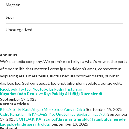
Magazin
Spor
Uncategorized
About Us
We're a media company. We promise to tell you what's new in the parts
of modern life that matter. Lorem ipsum dolor sit amet, consectetur
adipiscing elit. Ut elit tellus, luctus nec ullamcorper mattis, pulvinar
dapibus leo. Sed consequat, leo eget bibendum sodales, augue velit.
Facebook
Twitter
Youtube
Linkedin
Instagram
Kuşadası’nda Deniz ve Kıyı Paklığı Aktifliği Düzenlendi
September 19, 2025
Recent Articles
Bilecik’te İki Katlı Ahşap Meskende Yangın Çıktı
September 19, 2025
Çelik Kanatlar, TEKNOFEST’te Unutulmaz Şovlara İmza Attı
September
19, 2025
SON DAKİKA İstanbul’da sarsıntı mi oldu? İstanbul’da nerede,
kaç şiddetinde sarsıntı oldu?
September 19, 2025
Featured