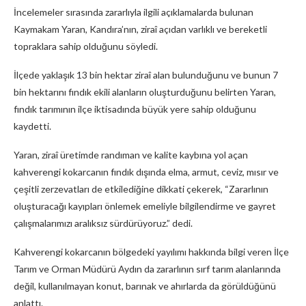
İncelemeler sırasında zararlıyla ilgili açıklamalarda bulunan
Kaymakam Yaran, Kandıra’nın, ziraî açıdan varlıklı ve bereketli
topraklara sahip olduğunu söyledi.
İlçede yaklaşık 13 bin hektar ziraî alan bulunduğunu ve bunun 7
bin hektarını fındık ekili alanların oluşturduğunu belirten Yaran,
fındık tarımının ilçe iktisadında büyük yere sahip olduğunu
kaydetti.
Yaran, ziraî üretimde randıman ve kalite kaybına yol açan
kahverengi kokarcanın fındık dışında elma, armut, ceviz, mısır ve
çeşitli zerzevatları de etkilediğine dikkati çekerek, “Zararlının
oluşturacağı kayıpları önlemek emeliyle bilgilendirme ve gayret
çalışmalarımızı aralıksız sürdürüyoruz.” dedi.
Kahverengi kokarcanın bölgedeki yayılımı hakkında bilgi veren İlçe
Tarım ve Orman Müdürü Aydın da zararlının sırf tarım alanlarında
değil, kullanılmayan konut, barınak ve ahırlarda da görüldüğünü
anlattı.