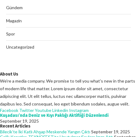
Gündem
Magazin
Spor
Uncategorized
About Us
We're a media company. We promise to tell you what's new in the parts
of modern life that matter. Lorem ipsum dolor sit amet, consectetur
adipiscing elit. Ut elit tellus, luctus nec ullamcorper mattis, pulvinar
dapibus leo. Sed consequat, leo eget bibendum sodales, augue velit.
Facebook
Twitter
Youtube
Linkedin
Instagram
Kuşadası’nda Deniz ve Kıyı Paklığı Aktifliği Düzenlendi
September 19, 2025
Recent Articles
Bilecik’te İki Katlı Ahşap Meskende Yangın Çıktı
September 19, 2025
Çelik Kanatlar, TEKNOFEST’te Unutulmaz Şovlara İmza Attı
September