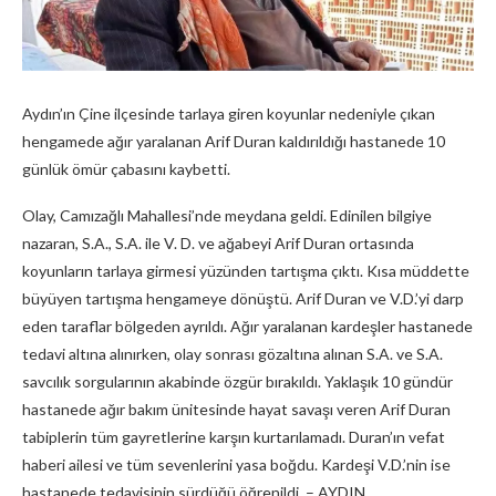
Aydın’ın Çine ilçesinde tarlaya giren koyunlar nedeniyle çıkan
hengamede ağır yaralanan Arif Duran kaldırıldığı hastanede 10
günlük ömür çabasını kaybetti.
Olay, Camızağlı Mahallesi’nde meydana geldi. Edinilen bilgiye
nazaran, S.A., S.A. ile V. D. ve ağabeyi Arif Duran ortasında
koyunların tarlaya girmesi yüzünden tartışma çıktı. Kısa müddette
büyüyen tartışma hengameye dönüştü. Arif Duran ve V.D.’yi darp
eden taraflar bölgeden ayrıldı. Ağır yaralanan kardeşler hastanede
tedavi altına alınırken, olay sonrası gözaltına alınan S.A. ve S.A.
savcılık sorgularının akabinde özgür bırakıldı. Yaklaşık 10 gündür
hastanede ağır bakım ünitesinde hayat savaşı veren Arif Duran
tabiplerin tüm gayretlerine karşın kurtarılamadı. Duran’ın vefat
haberi ailesi ve tüm sevenlerini yasa boğdu. Kardeşi V.D.’nin ise
hastanede tedavisinin sürdüğü öğrenildi. – AYDIN