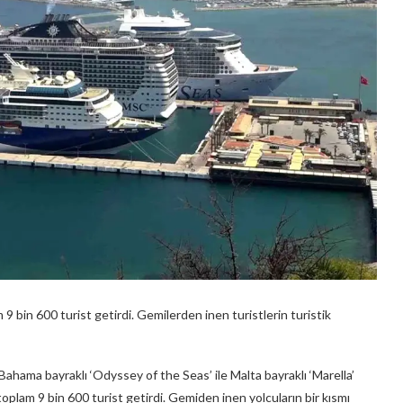
 9 bin 600 turist getirdi. Gemilerden inen turistlerin turistik
ahama bayraklı ‘Odyssey of the Seas’ ile Malta bayraklı ‘Marella’
toplam 9 bin 600 turist getirdi. Gemiden inen yolcuların bir kısmı