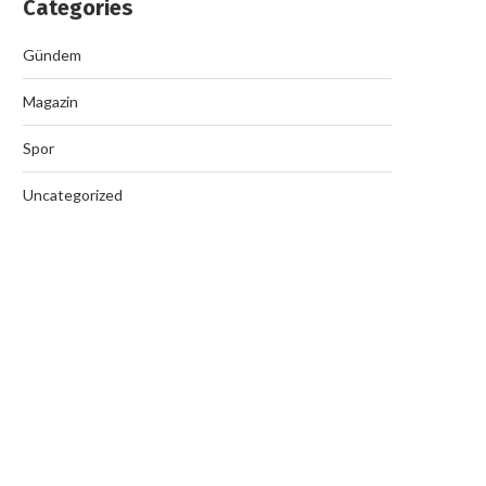
Categories
Gündem
Magazin
Spor
Uncategorized
Nazilli’de Rüşvet Çetesi Op
September 19, 2025