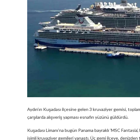
Aydın’ın Kuşadası ilçesine gelen 3 kruvaziyer gemisi, toplam
çarşılarda alışveriş yapması esnafın yüzünü güldürdü.
Kuşadası Limanı’na bugün Panama bayraklı ‘MSC Fantasia’, B
isimli kruvaziyer gemileri yanaştı. Üç gemi ilçeye, denizden 