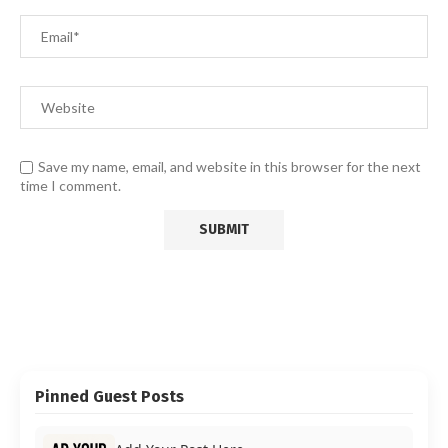
Save my name, email, and website in this browser for the next
time I comment.
Pinned Guest Posts