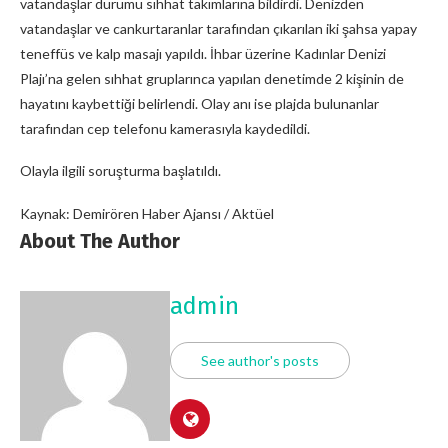
vatandaşlar durumu sıhhat takımlarına bildirdi. Denizden
vatandaşlar ve cankurtaranlar tarafından çıkarılan iki şahsa yapay
teneffüs ve kalp masajı yapıldı. İhbar üzerine Kadınlar Denizi
Plajı’na gelen sıhhat gruplarınca yapılan denetimde 2 kişinin de
hayatını kaybettiği belirlendi. Olay anı ise plajda bulunanlar
tarafından cep telefonu kamerasıyla kaydedildi.
Olayla ilgili soruşturma başlatıldı.
Kaynak: Demirören Haber Ajansı / Aktüel
About The Author
admin
See author's posts