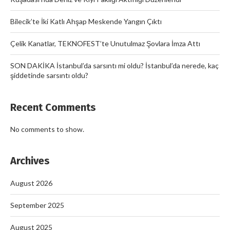
Bilecik’te İki Katlı Ahşap Meskende Yangın Çıktı
Çelik Kanatlar, TEKNOFEST’te Unutulmaz Şovlara İmza Attı
SON DAKİKA İstanbul’da sarsıntı mi oldu? İstanbul’da nerede, kaç
şiddetinde sarsıntı oldu?
Recent Comments
No comments to show.
Archives
August 2026
September 2025
August 2025