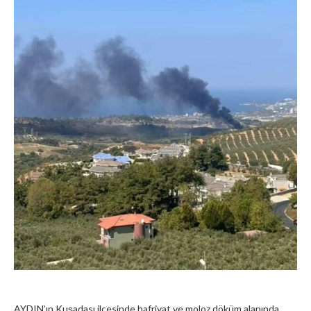
AYDIN’ın Kuşadası ilçesinde hafriyat ve moloz döküm alanında