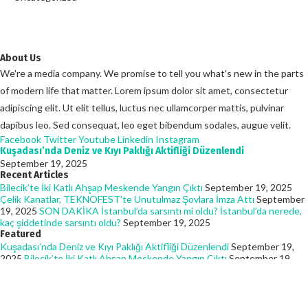
About Us
We're a media company. We promise to tell you what's new in the parts
of modern life that matter. Lorem ipsum dolor sit amet, consectetur
adipiscing elit. Ut elit tellus, luctus nec ullamcorper mattis, pulvinar
dapibus leo. Sed consequat, leo eget bibendum sodales, augue velit.
Facebook
Twitter
Youtube
Linkedin
Instagram
Kuşadası’nda Deniz ve Kıyı Paklığı Aktifliği Düzenlendi
September 19, 2025
Recent Articles
Bilecik’te İki Katlı Ahşap Meskende Yangın Çıktı
September 19, 2025
Çelik Kanatlar, TEKNOFEST’te Unutulmaz Şovlara İmza Attı
September
19, 2025
SON DAKİKA İstanbul’da sarsıntı mi oldu? İstanbul’da nerede,
kaç şiddetinde sarsıntı oldu?
September 19, 2025
Featured
Kuşadası’nda Deniz ve Kıyı Paklığı Aktifliği Düzenlendi
September 19,
2025
Bilecik’te İki Katlı Ahşap Meskende Yangın Çıktı
September 19,
2025
Çelik Kanatlar, TEKNOFEST’te Unutulmaz Şovlara İmza Attı
September 19, 2025
© 2025 - Batmanhaberin. All Rights Reserved. Designed and Developed