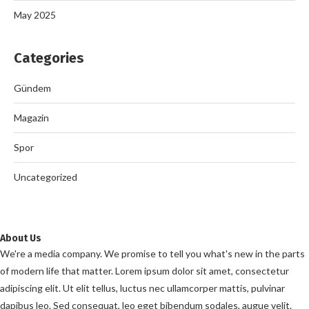
May 2025
Categories
Gündem
Magazin
Spor
Uncategorized
About Us
We're a media company. We promise to tell you what's new in the parts
of modern life that matter. Lorem ipsum dolor sit amet, consectetur
adipiscing elit. Ut elit tellus, luctus nec ullamcorper mattis, pulvinar
dapibus leo. Sed consequat, leo eget bibendum sodales, augue velit.