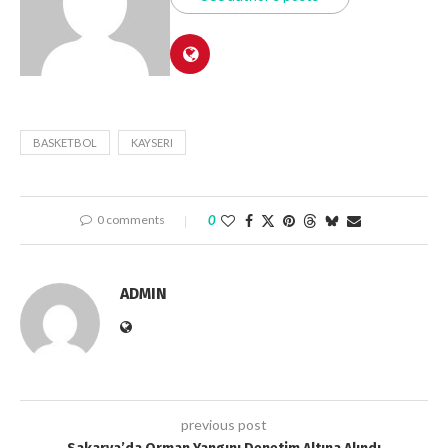
BASKETBOL
KAYSERI
0 comments
0
ADMIN
previous post