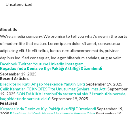
Uncategorized
About Us
We're a media company. We promise to tell you what's new in the parts
of modern life that matter. Lorem ipsum dolor sit amet, consectetur
adipiscing elit. Ut elit tellus, luctus nec ullamcorper mattis, pulvinar
dapibus leo. Sed consequat, leo eget bibendum sodales, augue velit.
Facebook
Twitter
Youtube
Linkedin
Instagram
Kuşadası’nda Deniz ve Kıyı Paklığı Aktifliği Düzenlendi
September 19, 2025
Recent Articles
Bilecik’te İki Katlı Ahşap Meskende Yangın Çıktı
September 19, 2025
Çelik Kanatlar, TEKNOFEST’te Unutulmaz Şovlara İmza Attı
September
19, 2025
SON DAKİKA İstanbul’da sarsıntı mi oldu? İstanbul’da nerede,
kaç şiddetinde sarsıntı oldu?
September 19, 2025
Featured
Kuşadası’nda Deniz ve Kıyı Paklığı Aktifliği Düzenlendi
September 19,
2025
Bilecik’te İki Katlı Ahşap Meskende Yangın Çıktı
September 19,
2025
Çelik Kanatlar, TEKNOFEST’te Unutulmaz Şovlara İmza Attı
September 19, 2025