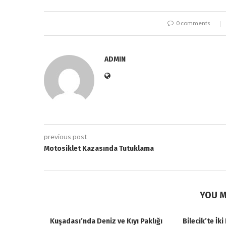
0 comments
ADMIN
previous post
Motosiklet Kazasında Tutuklama
YOU M
Kuşadası’nda Deniz ve Kıyı Paklığı
Bilecik’te İk