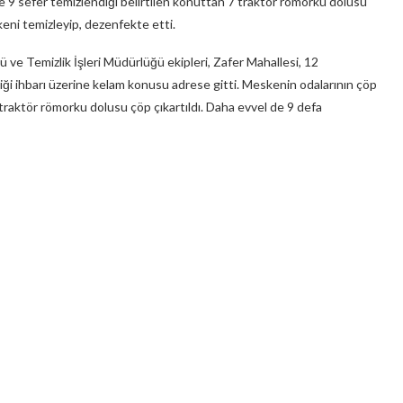
de 9 sefer temizlendiği belirtilen konuttan 7 traktör römorku dolusu
keni temizleyip, dezenfekte etti.
ü ve Temizlik İşleri Müdürlüğü ekipleri, Zafer Mahallesi, 12
iği ihbarı üzerine kelam konusu adrese gitti. Meskenin odalarının çöp
traktör römorku dolusu çöp çıkartıldı. Daha evvel de 9 defa