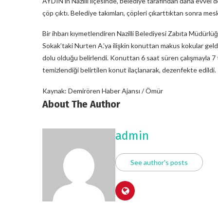
AYDIN’ın Nazilli ilçesinde, belediye tarafından daha evvel 
çöp çıktı. Belediye takımları, çöpleri çıkarttıktan sonra mes
Bir ihbarı kıymetlendiren Nazilli Belediyesi Zabıta Müdürlüğ
Sokak’taki Nurten A.’ya ilişkin konuttan makus kokular geld
dolu olduğu belirlendi. Konuttan 6 saat süren çalışmayla 7 
temizlendiği belirtilen konut ilaçlanarak, dezenfekte edildi.
Kaynak: Demirören Haber Ajansı / Ömür
About The Author
admin
See author's posts