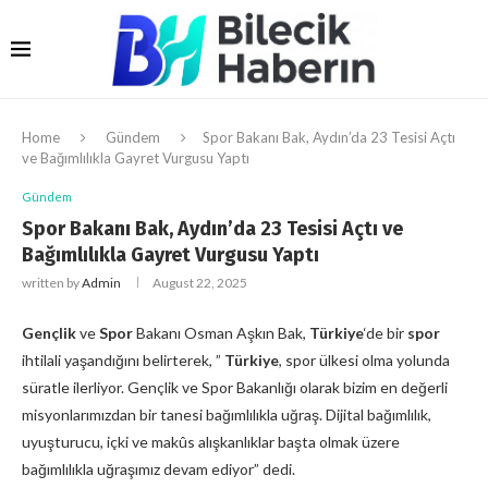
Home
Gündem
Spor Bakanı Bak, Aydın’da 23 Tesisi Açtı
ve Bağımlılıkla Gayret Vurgusu Yaptı
Gündem
Spor Bakanı Bak, Aydın’da 23 Tesisi Açtı ve
Bağımlılıkla Gayret Vurgusu Yaptı
written by
Admin
August 22, 2025
Gençlik
ve
Spor
Bakanı Osman Aşkın Bak,
Türkiye
‘de bir
spor
ihtilali yaşandığını belirterek, ”
Türkiye
, spor ülkesi olma yolunda
süratle ilerliyor. Gençlik ve Spor Bakanlığı olarak bizim en değerli
misyonlarımızdan bir tanesi bağımlılıkla uğraş. Dijital bağımlılık,
uyuşturucu, içki ve makûs alışkanlıklar başta olmak üzere
bağımlılıkla uğraşımız devam ediyor” dedi.