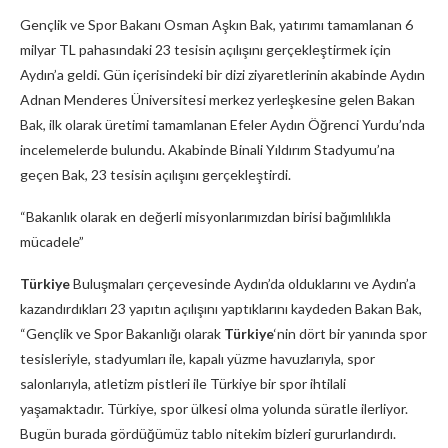
Gençlik ve Spor Bakanı Osman Aşkın Bak, yatırımı tamamlanan 6
milyar TL pahasındaki 23 tesisin açılışını gerçekleştirmek için
Aydın’a geldi. Gün içerisindeki bir dizi ziyaretlerinin akabinde Aydın
Adnan Menderes Üniversitesi merkez yerleşkesine gelen Bakan
Bak, ilk olarak üretimi tamamlanan Efeler Aydın Öğrenci Yurdu’nda
incelemelerde bulundu. Akabinde Binali Yıldırım Stadyumu’na
geçen Bak, 23 tesisin açılışını gerçekleştirdi.
“Bakanlık olarak en değerli misyonlarımızdan birisi bağımlılıkla
mücadele”
Türkiye
Buluşmaları çerçevesinde Aydın’da olduklarını ve Aydın’a
kazandırdıkları 23 yapıtın açılışını yaptıklarını kaydeden Bakan Bak,
“Gençlik ve Spor Bakanlığı olarak
Türkiye
‘nin dört bir yanında spor
tesisleriyle, stadyumları ile, kapalı yüzme havuzlarıyla, spor
salonlarıyla, atletizm pistleri ile Türkiye bir spor ihtilali
yaşamaktadır. Türkiye, spor ülkesi olma yolunda süratle ilerliyor.
Bugün burada gördüğümüz tablo nitekim bizleri gururlandırdı.