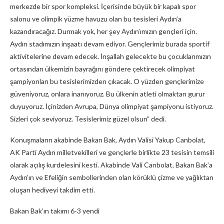
merkezde bir spor kompleksi. İçerisinde büyük bir kapalı spor
salonu ve olimpik yüzme havuzu olan bu tesisleri Aydın’a
kazandıracağız. Durmak yok, her şey Aydın’ımızın gençleri için.
Aydın stadımızın inşaatı devam ediyor. Gençlerimiz burada sportif
aktivitelerine devam edecek. İnşallah gelecekte bu çocuklarımızın
ortasından ülkemizin bayrağını göndere çektirecek olimpiyat
şampiyonları bu tesislerimizden çıkacak. O yüzden gençlerimize
güveniyoruz, onlara inanıyoruz. Bu ülkenin atleti olmaktan gurur
duyuyoruz. İçinizden Avrupa, Dünya olimpiyat şampiyonu istiyoruz.
Sizleri çok seviyoruz. Tesislerimiz güzel olsun” dedi.
Konuşmaların akabinde Bakan Bak, Aydın Valisi Yakup Canbolat,
AK Parti Aydın milletvekilleri ve gençlerle birlikte 23 tesisin temsili
olarak açılış kurdelesini kesti. Akabinde Vali Canbolat, Bakan Bak’a
Aydın’ın ve Efeliğin sembollerinden olan körüklü çizme ve yağlıktan
oluşan hediyeyi takdim etti.
Bakan Bak’ın takımı 6-3 yendi