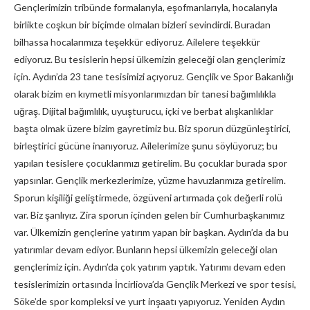
Gençlerimizin tribünde formalarıyla, eşofmanlarıyla, hocalarıyla
birlikte coşkun bir biçimde olmaları bizleri sevindirdi. Buradan
bilhassa hocalarımıza teşekkür ediyoruz. Ailelere teşekkür
ediyoruz. Bu tesislerin hepsi ülkemizin geleceği olan gençlerimiz
için. Aydın’da 23 tane tesisimizi açıyoruz. Gençlik ve Spor Bakanlığı
olarak bizim en kıymetli misyonlarımızdan bir tanesi bağımlılıkla
uğraş. Dijital bağımlılık, uyuşturucu, içki ve berbat alışkanlıklar
başta olmak üzere bizim gayretimiz bu. Biz sporun düzgünleştirici,
birleştirici gücüne inanıyoruz. Ailelerimize şunu söylüyoruz; bu
yapılan tesislere çocuklarımızı getirelim. Bu çocuklar burada spor
yapsınlar. Gençlik merkezlerimize, yüzme havuzlarımıza getirelim.
Sporun kişiliği geliştirmede, özgüveni artırmada çok değerli rolü
var. Biz şanlıyız. Zira sporun içinden gelen bir Cumhurbaşkanımız
var. Ülkemizin gençlerine yatırım yapan bir başkan. Aydın’da da bu
yatırımlar devam ediyor. Bunların hepsi ülkemizin geleceği olan
gençlerimiz için. Aydın’da çok yatırım yaptık. Yatırımı devam eden
tesislerimizin ortasında İncirliova’da Gençlik Merkezi ve spor tesisi,
Söke’de spor kompleksi ve yurt inşaatı yapıyoruz. Yeniden Aydın