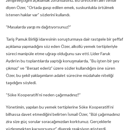
zenginleştiğini açıklamak zorundasınız. Bu üreticinin alın teridir”
diyen Özer, “Ortada gasp edilen emek, suskunlukla örtülmek
istenen haklar var” sözlerini kullandı.
“Masalarda yargı mı dağıtıyorsunuz?”
Tariş Pamuk Birliği idaresinin soruşturmaya dair rastgele bir şeffaf
açıklama yapmadığını söz eden Özer, alkollü yemek tertipleriyle
süreci manipüle etme uğraşı olduğunu sav etti. Lider Faruk
Aydın’ın bu toplantılarda yaptığı konuşmalarda, “Bu işten bir şey
çıkmaz” ve “Beraat ederiz” üzere sözler kullandığını öne süren
Özer, bu şekil yaklaşımların adalet sürecine müdahale niteliği
taşıdığını söyledi.
“Söke Kooperatifi’ni neden çağırmadınız?”
Yönetimin, yapılan bu yemek tertiplerine Söke Kooperatifi’ni
bilhassa davet etmediğini belirten İsmail Özer, “Bizi çağırmadınız
zira size güç sorular soracağımızdan korktunuz. Gerçeklerle
yüzleşmekten kaçıyorsunuz” diyerek reaksiyon gösterdi.