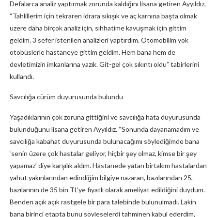
Defalarca analiz yaptırmak zorunda kaldığını lisana getiren Ayyıldız,
“Tahlillerim için tekraren idrara sıkışık ve aç karnına başta olmak
üzere daha birçok analiz için, sıhhatime kavuşmak için gittim
geldim. 3 sefer istenilen analizleri yaptırdım. Otomobilim yok
otobüslerle hastaneye gittim geldim. Hem bana hem de
devletimizin imkanlarına yazık. Git-gel çok sıkıntı oldu” tabirlerini
kullandı.
Savcılığa cürüm duyurusunda bulundu
Yaşadıklarının çok zoruna gittiğini ve savcılığa hata duyurusunda
bulunduğunu lisana getiren Ayyıldız, “Sonunda dayanamadım ve
savcılığa kabahat duyurusunda bulunacağımı söylediğimde bana
‘senin üzere çok hastalar geliyor, hiçbir şey olmaz, kimse bir şey
yapamaz’ diye karşılık aldım. Hastanede yatan birtakım hastalardan
yahut yakınlarından edindiğim bilgiye nazaran, bazılarından 25,
bazılarının de 35 bin TL’ye fiyatlı olarak ameliyat edildiğini duydum.
Benden açık açık rastgele bir para talebinde bulunulmadı. Lakin
bana birinci etapta bunu söyleselerdi tahminen kabul ederdim,