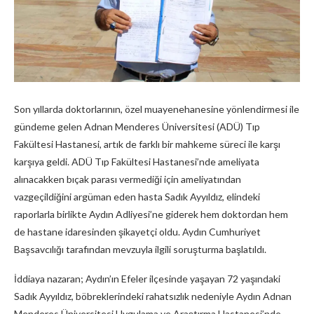
Son yıllarda doktorlarının, özel muayenehanesine yönlendirmesi ile
gündeme gelen Adnan Menderes Üniversitesi (ADÜ) Tıp
Fakültesi Hastanesi, artık de farklı bir mahkeme süreci ile karşı
karşıya geldi. ADÜ Tıp Fakültesi Hastanesi’nde ameliyata
alınacakken bıçak parası vermediği için ameliyatından
vazgeçildiğini argüman eden hasta Sadık Ayyıldız, elindeki
raporlarla birlikte Aydın Adliyesi’ne giderek hem doktordan hem
de hastane idaresinden şikayetçi oldu. Aydın Cumhuriyet
Başsavcılığı tarafından mevzuyla ilgili soruşturma başlatıldı.
İddiaya nazaran; Aydın’ın Efeler ilçesinde yaşayan 72 yaşındaki
Sadık Ayyıldız, böbreklerindeki rahatsızlık nedeniyle Aydın Adnan
Menderes Üniversitesi Uygulama ve Araştırma Hastanesi’nde