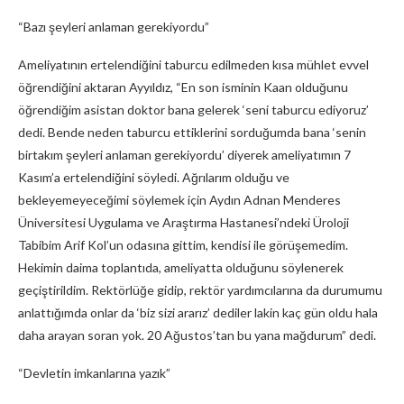
“Bazı şeyleri anlaman gerekiyordu”
Ameliyatının ertelendiğini taburcu edilmeden kısa mühlet evvel
öğrendiğini aktaran Ayyıldız, “En son isminin Kaan olduğunu
öğrendiğim asistan doktor bana gelerek ‘seni taburcu ediyoruz’
dedi. Bende neden taburcu ettiklerini sorduğumda bana ‘senin
birtakım şeyleri anlaman gerekiyordu’ diyerek ameliyatımın 7
Kasım’a ertelendiğini söyledi. Ağrılarım olduğu ve
bekleyemeyeceğimi söylemek için Aydın Adnan Menderes
Üniversitesi Uygulama ve Araştırma Hastanesi’ndeki Üroloji
Tabibim Arif Kol’un odasına gittim, kendisi ile görüşemedim.
Hekimin daima toplantıda, ameliyatta olduğunu söylenerek
geçiştirildim. Rektörlüğe gidip, rektör yardımcılarına da durumumu
anlattığımda onlar da ‘biz sizi ararız’ dediler lakin kaç gün oldu hala
daha arayan soran yok. 20 Ağustos’tan bu yana mağdurum” dedi.
“Devletin imkanlarına yazık”