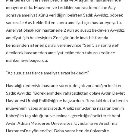
muayene oldu. Muayene ve tetkikler sonrası kendisine 6 ay
sonraya ameliyat günü verildiğini belirten Sadık Ayyıldız, böbrek
sancısı ile 6 ay bekledikten sonra ameliyat için hastaneye yattı.
Ameliyat olmak için hastanede 2 gün aç susuz bekleyen Ayyıldız,
ameliyat için bekleyişinin 2’nci gününde imalı bir formda
kendisinden istenen parayı veremeyince “Sen 3 ay sonra gel”
denilerek hastaneden ameliyat edilmeden taburcu edilince
mahkemeye başvurdu.
“Aç susuz saatlerce ameliyat sırası bekledim”
Hastalığı nedeniyle hastane sürecinde çok zorlandığını belirten
Sadık Ayyıldız, “Böreklerimdeki rahatsızlıktan dolayı Aydın Devlet
Hastanesi Üroloji Polikliniği’ne başvurdum. Buradaki doktor benim
muayenemi yapıp analiz istedi. Analiz sonuçlarına nazaran benim
böbreğim taş olduğunu ve kırılması gerektiğini belirterek beni
Aydın Adnan Menderes Üniversitesi Uygulama ve Araştırma
Hastanesi’ne yönlendirdi. Daha sonra ben de üniversite