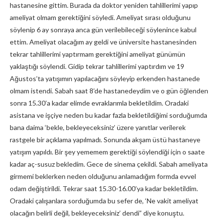
hastanesine gittim. Burada da doktor yeniden tahlillerimi yapıp
ameliyat olmam gerektiğini söyledi. Ameliyat sırası olduğunu
söylenip 6 ay sonraya anca gün verilebileceği söylenince kabul
ettim. Ameliyat olacağım ay geldi ve üniversite hastanesinden
tekrar tahlillerimi yaptırmam gerektiğini ameliyat günümün
yaklaştığı söylendi. Gidip tekrar tahlillerimi yaptırdım ve 19
Ağustos’ta yatışımın yapılacağını söyleyip erkenden hastanede
olmam istendi. Sabah saat 8’de hastanedeydim ve o gün öğlenden
sonra 15.30’a kadar elimde evraklarımla bekletildim. Oradaki
asistana ve işçiye neden bu kadar fazla bekletildiğimi sorduğumda
bana daima ‘bekle, bekleyeceksiniz’ üzere yanıtlar verilerek
rastgele bir açıklama yapılmadı. Sonunda akşam üstü hastaneye
yatışım yapıldı. Bir şey yememem gerektiği söylendiği için o saate
kadar aç-susuz bekledim. Gece de sinema çekildi. Sabah ameliyata
girmemi beklerken neden olduğunu anlamadığım formda evvel
odam değiştirildi. Tekrar saat 15.30-16.00’ya kadar bekletildim.
Oradaki çalışanlara sorduğumda bu sefer de, ‘Ne vakit ameliyat
olacağın belirli değil, bekleyeceksiniz’ dendi” diye konuştu.