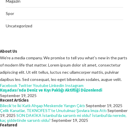
Magazin
Spor
Uncategorized
About Us
We're a media company. We promise to tell you what's new in the parts
of modern life that matter. Lorem ipsum dolor sit amet, consectetur
adipiscing elit. Ut elit tellus, luctus nec ullamcorper mattis, pulvinar
dapibus leo. Sed consequat, leo eget bibendum sodales, augue velit.
Facebook
Twitter
Youtube
Linkedin
Instagram
Kuşadası’nda Deniz ve Kıyı Paklığı Aktifliği Düzenlendi
September 19, 2025
Recent Articles
Bilecik’te İki Katlı Ahşap Meskende Yangın Çıktı
September 19, 2025
Çelik Kanatlar, TEKNOFEST’te Unutulmaz Şovlara İmza Attı
September
19, 2025
SON DAKİKA İstanbul’da sarsıntı mi oldu? İstanbul’da nerede,
kaç şiddetinde sarsıntı oldu?
September 19, 2025
Featured