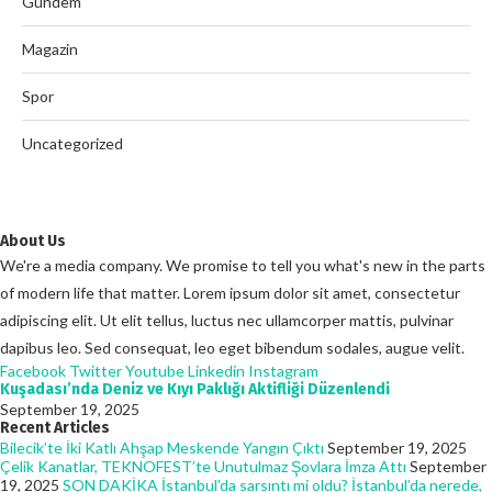
Gündem
Magazin
Spor
Uncategorized
About Us
We're a media company. We promise to tell you what's new in the parts
of modern life that matter. Lorem ipsum dolor sit amet, consectetur
adipiscing elit. Ut elit tellus, luctus nec ullamcorper mattis, pulvinar
dapibus leo. Sed consequat, leo eget bibendum sodales, augue velit.
Facebook
Twitter
Youtube
Linkedin
Instagram
Kuşadası’nda Deniz ve Kıyı Paklığı Aktifliği Düzenlendi
September 19, 2025
Recent Articles
Bilecik’te İki Katlı Ahşap Meskende Yangın Çıktı
September 19, 2025
Çelik Kanatlar, TEKNOFEST’te Unutulmaz Şovlara İmza Attı
September
19, 2025
SON DAKİKA İstanbul’da sarsıntı mi oldu? İstanbul’da nerede,