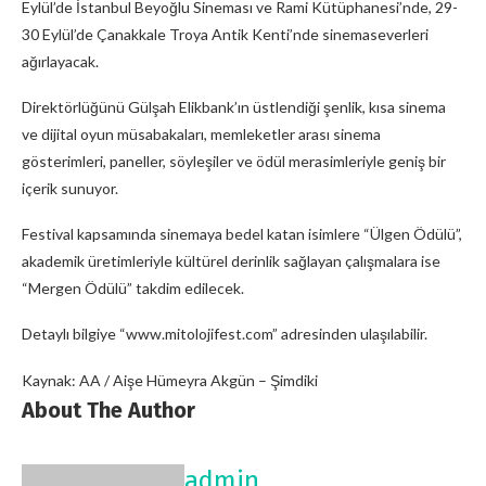
Eylül’de İstanbul Beyoğlu Sineması ve Rami Kütüphanesi’nde, 29-
30 Eylül’de Çanakkale Troya Antik Kenti’nde sinemaseverleri
ağırlayacak.
Direktörlüğünü Gülşah Elikbank’ın üstlendiği şenlik, kısa sinema
ve dijital oyun müsabakaları, memleketler arası sinema
gösterimleri, paneller, söyleşiler ve ödül merasimleriyle geniş bir
içerik sunuyor.
Festival kapsamında sinemaya bedel katan isimlere “Ülgen Ödülü”,
akademik üretimleriyle kültürel derinlik sağlayan çalışmalara ise
“Mergen Ödülü” takdim edilecek.
Detaylı bilgiye “www.mitolojifest.com” adresinden ulaşılabilir.
Kaynak: AA / Aişe Hümeyra Akgün – Şimdiki
About The Author
admin