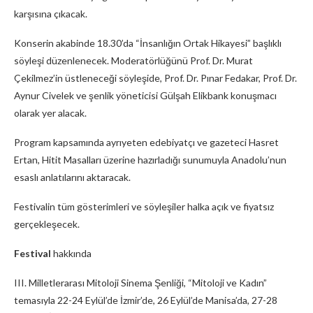
karşısına çıkacak.
Konserin akabinde 18.30’da “İnsanlığın Ortak Hikayesi” başlıklı
söyleşi düzenlenecek. Moderatörlüğünü Prof. Dr. Murat
Çekilmez’in üstleneceği söyleşide, Prof. Dr. Pınar Fedakar, Prof. Dr.
Aynur Civelek ve şenlik yöneticisi Gülşah Elikbank konuşmacı
olarak yer alacak.
Program kapsamında ayrıyeten edebiyatçı ve gazeteci Hasret
Ertan, Hitit Masalları üzerine hazırladığı sunumuyla Anadolu’nun
esaslı anlatılarını aktaracak.
Festivalin tüm gösterimleri ve söyleşiler halka açık ve fiyatsız
gerçekleşecek.
Festival
hakkında
III. Milletlerarası Mitoloji Sinema Şenliği, “Mitoloji ve Kadın”
temasıyla 22-24 Eylül’de İzmir’de, 26 Eylül’de Manisa’da, 27-28