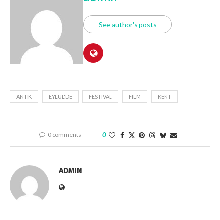
See author's posts
ANTIK
EYLÜL'DE
FESTIVAL
FILM
KENT
0 comments
0
ADMIN