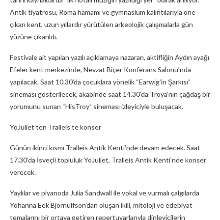
Antik tiyatrosu, Roma hamamı ve gymnasium kalıntılarıyla öne
çıkan kent, uzun yıllardır yürütülen arkeolojik çalışmalarla gün
yüzüne çıkarıldı.
Festivale ait yapılan yazılı açıklamaya nazaran, aktifliğin Aydın ayağı
Efeler kent merkezinde, Nevzat Biçer Konferans Salonu’nda
yapılacak. Saat 10.30’da çocuklara yönelik “Earwig’in Şarkısı”
sineması gösterilecek, akabinde saat 14.30’da Troya’nın çağdaş bir
yorumunu sunan “HisTroy” sineması izleyiciyle buluşacak.
YoJuliet’ten Tralleis’te konser
Günün ikinci kısmı Tralleis Antik Kenti’nde devam edecek. Saat
17.30’da İsveçli topluluk YoJuliet, Tralleis Antik Kenti’nde konser
verecek.
Yaylılar ve piyanoda Julia Sandwall ile vokal ve vurmalı çalgılarda
Yohanna Eek Björnulfson’dan oluşan ikili, mitoloji ve edebiyat
temalarını bir ortaya getiren repertuvarlarıyla dinleyicilerin