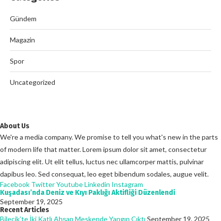
Gündem
Magazin
Spor
Uncategorized
About Us
We're a media company. We promise to tell you what's new in the parts
of modern life that matter. Lorem ipsum dolor sit amet, consectetur
adipiscing elit. Ut elit tellus, luctus nec ullamcorper mattis, pulvinar
dapibus leo. Sed consequat, leo eget bibendum sodales, augue velit.
Facebook
Twitter
Youtube
Linkedin
Instagram
Kuşadası’nda Deniz ve Kıyı Paklığı Aktifliği Düzenlendi
September 19, 2025
Recent Articles
Bilecik’te İki Katlı Ahşap Meskende Yangın Çıktı
September 19, 2025