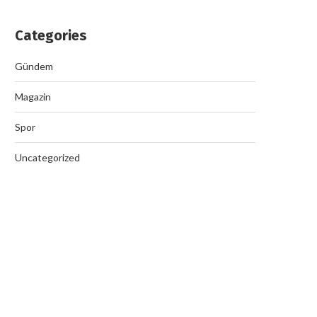
Categories
Gündem
SON DAKİKA İstanbul’da sarsıntı mi
Magazin
oldu? İstanbul’da nerede,...
September 19, 2025
Spor
Uncategorized