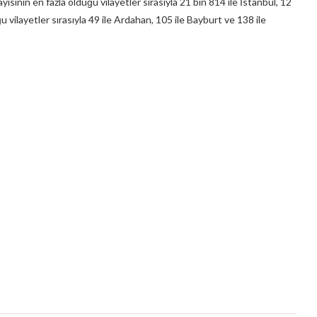
sının en fazla olduğu vilayetler sırasıyla 21 bin 814 ile İstanbul, 12
u vilayetler sırasıyla 49 ile Ardahan, 105 ile Bayburt ve 138 ile