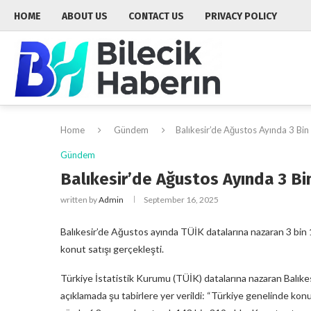
HOME
ABOUT US
CONTACT US
PRIVACY POLICY
Home
Gündem
Balıkesir’de Ağustos Ayında 3 Bin
Gündem
Balıkesir’de Ağustos Ayında 3 Bi
written by
Admin
September 16, 2025
Balıkesir’de Ağustos ayında TÜİK datalarına nazaran 3 bin 
konut satışı gerçekleşti.
Türkiye İstatistik Kurumu (TÜİK) datalarına nazaran Balıkes
açıklamada şu tabirlere yer verildi: “Türkiye genelinde konut