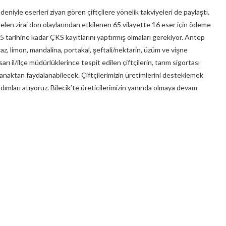
eniyle eserleri ziyan gören çiftçilere yönelik takviyeleri de paylaştı.
elen zirai don olaylarından etkilenen 65 vilayette 16 eser için ödeme
5 tarihine kadar ÇKS kayıtlarını yaptırmış olmaları gerekiyor. Antep
kiraz, limon, mandalina, portakal, şeftali/nektarin, üzüm ve vişne
il/ilçe müdürlüklerince tespit edilen çiftçilerin, tarım sigortası
naktan faydalanabilecek. Çiftçilerimizin üretimlerini desteklemek
 adımları atıyoruz. Bilecik’te üreticilerimizin yanında olmaya devam