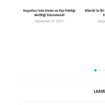
Kuşadası’nda Deniz ve Kıyı Paklığı
Bilecik’te İk
Aktifliği Düzenlendi
Y
September 19, 2025
Sept
LEAV