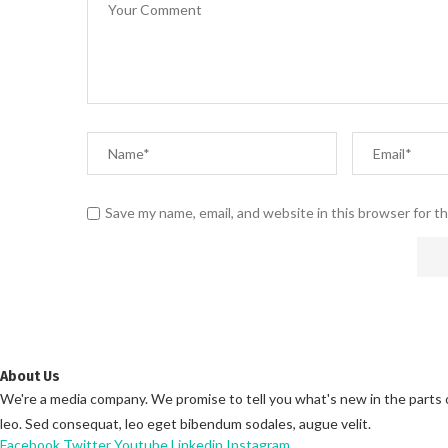
Save my name, email, and website in this browser for t
About Us
We're a media company. We promise to tell you what's new in the parts of 
leo. Sed consequat, leo eget bibendum sodales, augue velit.
Facebook
Twitter
Youtube
Linkedin
Instagram