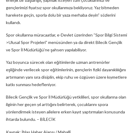
enerjik bir başlangıç yapmak isteyen tüm çocuklarımızı ve
gençlerimizi fiyatsız spor okullarımıza bekliyoruz. Yaz bitmeden
harekete geçin, sporla dolu bir yaza merhaba deyin” sözlerini
kullandı.
Spor okullarına müracaatlar, e-Devlet üzerinden “Spor Bilgi Sistemi
>Ulusal Spor Projeleri” menüsünden ya da direkt Bilecik Gençlik
ve Spor İl Müdürlüğü’ne şahsen yapılabiliyor.
Yaz boyunca sürecek olan eğitimlerde uzman antrenörler
eşliğinde verilecek spor eğitimlerinin, gençlerin fizikî dayanıklılığını
artırmanın yanı sıra disiplin, ekip ruhu ve özgüven üzere kıymetlere
katkı sunması hedefleniyor.
Bilecik Gençlik ve Spor İl Müdürlüğü yetkilileri, spor okullarına olan
ilginin her geçen yıl arttığını belirterek, çocuklarını spora
yönlendirmek isteyen ailelere erken kayıt yaptırmaları konusunda
ihtarda bulundu. – BİLECİK
Kaynak: İhlas Haber Ajansı / Mahallî