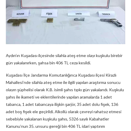
Aydın’ın Kuşadası ilçesinde silahla ateş etme olayı kuşkulu birebir
gün yakalanırken, şahsa bin 406 TL ceza kesildi.
Kuşadası İlçe Jandarma Komutanlığınca Kuşadası ilçesi Kirazlı
Mahallesi’nde silahla ateş etme ile ilgili yapılan araştırma sonucu
olayın şüphelisi olarak K.B. isimli şahıs tıpkı gün yakalandı. Kuşkulu
şahıs ile ikameti ve eklentilerinde yapılan aramalarda 1 adet
tabanca, 1 adet tabancaya ilişkin şarjör, 35 adet dolu fişek, 136
adet boş fişek ele geçirildi. Alkollü olarak çevreyi rahatsız etmesi
sebebiyle yakalanan kuşkulu şahıs, 5326 sayılı Kabahatler
Kanunu’nun 35. unsuru gereği bin 406 TL idari yaptırım