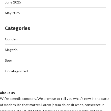
June 2025
May 2025
Categories
Gündem
Magazin
Spor
Uncategorized
About Us
We're a media company. We promise to tell you what's new in the parts
of modern life that matter. Lorem ipsum dolor sit amet, consectetur
adipiscing elit. Ut elit tellus, luctus nec ullamcorper mattis, pulvinar